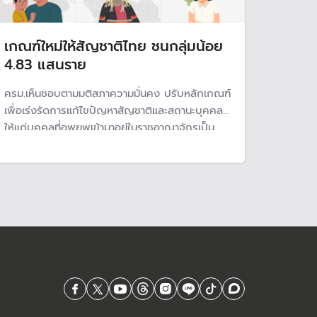
เกณฑ์ใหม่ให้สัญชาติไทย ชนกลุ่มน้อย
4.83 แสนราย
ครม.เห็นชอบตามมติสภาความมั่นคง ปรับหลักเกณฑ์
เพื่อเร่งรัดการแก้ไขปัญหาสัญชาติและสถานะบุคคล
ให้แก่บุคคลที่อพยพเข้ามาอยู่ในราชอาณาจักรเป็น
เวลานาน และกลุ่มบุตรที่เกิดในราชอาณาจักร 4.83
แสนคน หลังค้างมานานกว่า 30 ปี ยันไม่เอื้อ "กลุ่มสี
เทา"