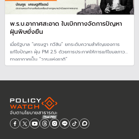
พ.ร.บ.อากาศสะอาด ใบเบิกทางจัดการปัญหา
ฝุ่นพิษยั่งยืน
เมื่อรัฐบาล “เศรษฐา ทวีสิน” ยกระดับความสำคัญของการ
แก้ไขปัญหา ฝุ่น PM 2.5 ด้วยการประกาศให้การแก้ไขมลภาวะ
ทางอากาศเป็น “วาระแห่งชาติ”