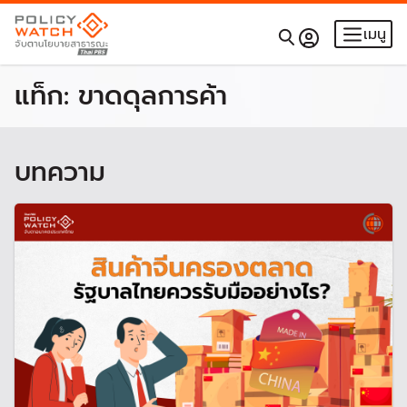
เมนู
แท็ก:
ขาดดุลการค้า
บทความ