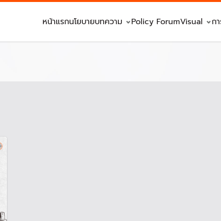
หน้าแรก
นโยบาย
บทความ
Policy Forum
Visual
กา