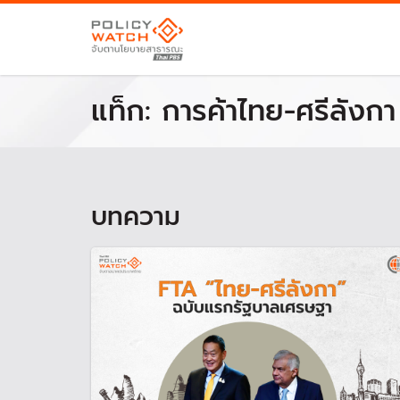
แท็ก:
การค้าไทย-ศรีลังกา
บทความ