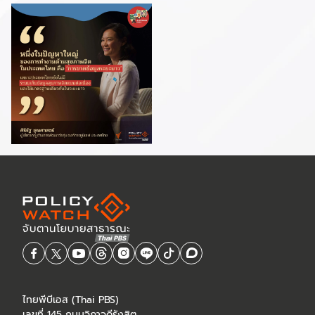
ไทยพีบีเอส (Thai PBS)
เลขที่ 145 ถนนวิภาวดีรังสิต