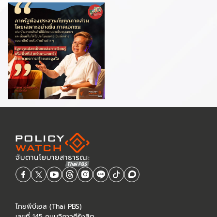
ไทยพีบีเอส (Thai PBS)
เลขที่ 145 ถนนวิภาวดีรังสิต