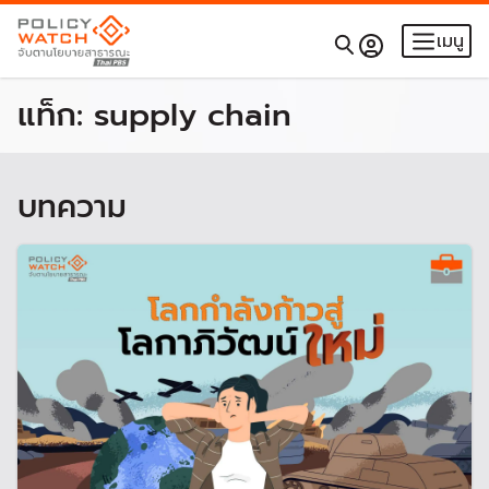
เมนู
แท็ก:
supply chain
บทความ