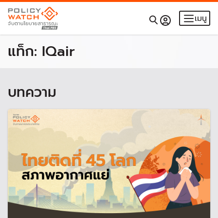
เมนู
แท็ก:
IQair
บทความ