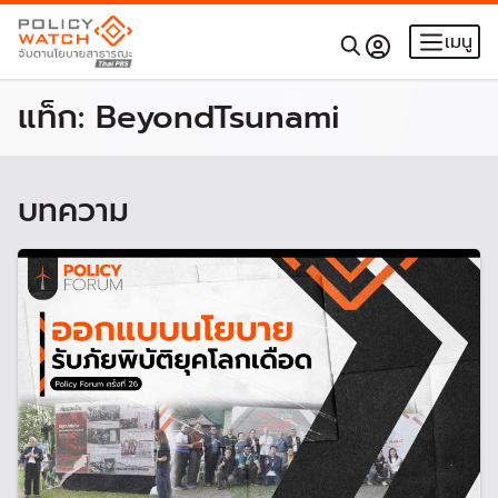
เมนู
แท็ก:
BeyondTsunami
บทความ