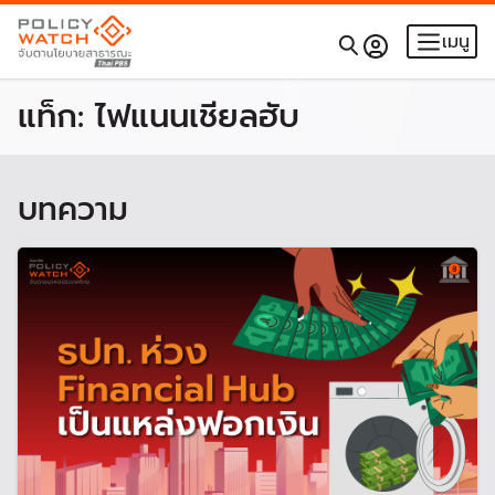
เมนู
แท็ก:
ไฟแนนเชียลฮับ
บทความ