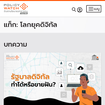
เมนู
แท็ก:
โลกยุคดิจิทัล
บทความ