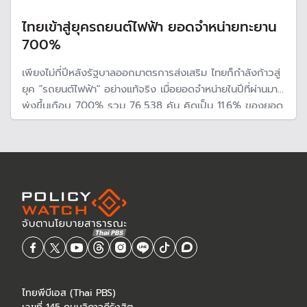
ไทยเข้าสู่ยุครถยนต์ไฟฟ้า ยอดจำหน่ายทะยาน
700%
เพียงไม่กี่ปีหลังรัฐบาลออกมาตรการส่งเสริม ไทยก็กำลังก้าวสู่
ยุค "รถยนต์ไฟฟ้า" อย่างแท้จริง เมื่อยอดจำหน่ายในปีที่ผ่านมา
พุ่งขึ้นเกือบ 700% รวม 76,538 คัน คิดเป็น 11.6% ของยอด
จำหน่ายรถยนต์ทั้งหมด ขณะที่แบรนด์จากจีนกวาดส่วนแบ่ง
ตลาด
ไทยพีบีเอส (Thai PBS)