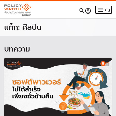
เมนู
แท็ก:
ศิลปิน
บทความ