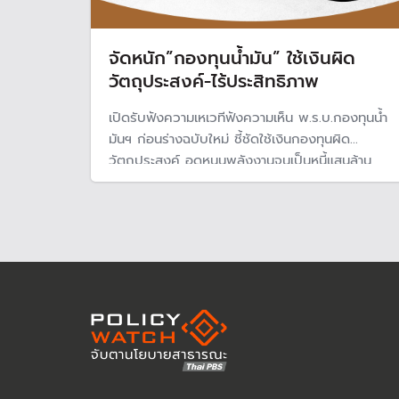
จัดหนัก”กองทุนน้ำมัน” ใช้เงินผิด
วัตถุประสงค์-ไร้ประสิทธิภาพ
เปิดรับฟังความเหเวทีฟังความเห็น พ.ร.บ.กองทุนน้ำ
มันฯ ก่อนร่างฉบับใหม่ ชี้ชัดใช้เงินกองทุนผิด
วัตถุประสงค์ อุดหนุนพลังงานจนเป็นหนี้แสนล้าน
เพราะนิยามไม่ชัดว่าวิกฤตการณ์ด้านน้ำมันเชื้อเพลิง
คืออะไร เอกชนเปิดอกค่าการตลาดมีค่าใช้จ่ายแฝง
โอดกองทุนชดเชยไม่ทั่วถึง พร้อมกังวลสภาพคล่อง
กองทุนฯกระทบจ่ายเงินช้า