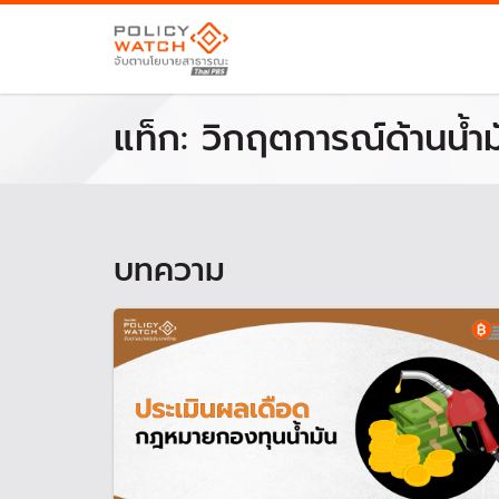
แท็ก:
วิกฤตการณ์ด้านน้ำมั
บทความ