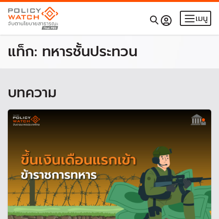
เมนู
แท็ก:
ทหารชั้นประทวน
บทความ