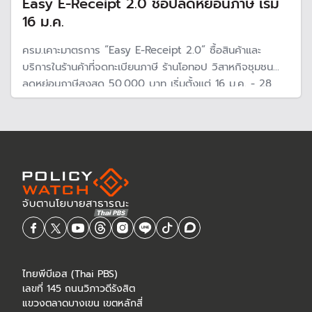
Easy E-Receipt 2.0 ช้อปลดหย่อนภาษี เริ่ม
16 ม.ค.
ครม.เคาะมาตรการ “Easy E-Receipt 2.0” ซื้อสินค้าและ
บริการในร้านค้าที่จดทะเบียนภาษี ร้านโอทอป วิสาหกิจชุมชน
ลดหย่อนภาษีสูงสุด 50,000 บาท เริ่มตั้งแต่ 16 ม.ค. - 28
ก.พ. 68 ยิ่นภาษีปีหน้า คาดรัฐบาลสูญรายได้ภาษีเงินได้บุคคล
ธรรมดา 10,500 ล้านบาท
ไทยพีบีเอส (Thai PBS)
เลขที่ 145 ถนนวิภาวดีรังสิต
แขวงตลาดบางเขน เขตหลักสี่