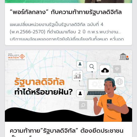
“พอร์ทัลกลาง” กับความท้าทายรัฐบาลดิจิทัล
แผนเปลี่ยนหน่วยงานรัฐเป็นรัฐบาลดิจิทัล ฉบับที่ 4
(พ.ศ.2566-2570) ที่ดำเนินมาเกือบ 2 ปี ก.พ.ร.พบว่างาน
บริการและข้อมูลของภาครัฐยังไม่เชื่อมโยงกันทั้งหมด หวั่นฉุด
อันดับดัชนีรัฐบาลอิเล็กทรอนิกส์โลก ตั้งเป้าภายในปี 2570
รวมบริการทุกหน่วยงานเข้าระบบกลางของประเทศ
ความท้าทาย”รัฐบาลดิจิทัล” ต้องยึดประชาชน