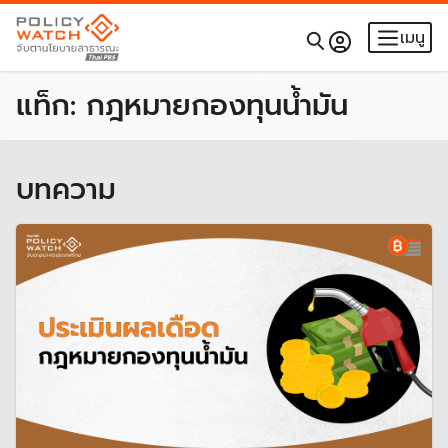
เมนู
แท็ก:
กฎหมายกองทุนน้ำมัน
บทความ