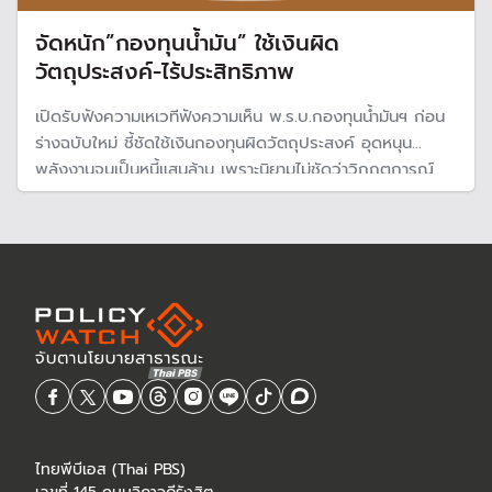
จัดหนัก”กองทุนน้ำมัน” ใช้เงินผิด
วัตถุประสงค์-ไร้ประสิทธิภาพ
เปิดรับฟังความเหเวทีฟังความเห็น พ.ร.บ.กองทุนน้ำมันฯ ก่อน
ร่างฉบับใหม่ ชี้ชัดใช้เงินกองทุนผิดวัตถุประสงค์ อุดหนุน
พลังงานจนเป็นหนี้แสนล้าน เพราะนิยามไม่ชัดว่าวิกฤตการณ์
ด้านน้ำมันเชื้อเพลิงคืออะไร เอกชนเปิดอกค่าการตลาดมีค่าใช้
จ่ายแฝง โอดกองทุนชดเชยไม่ทั่วถึง พร้อมกังวลสภาพคล่อง
กองทุนฯกระทบจ่ายเงินช้า
ไทยพีบีเอส (Thai PBS)