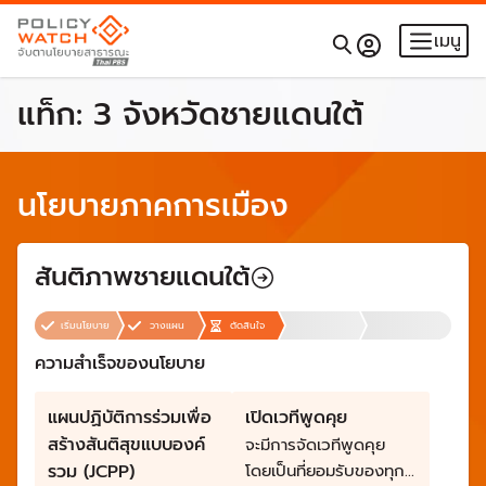
เมนู
แท็ก:
3 จังหวัดชายแดนใต้
นโยบายภาคการเมือง
สันติภาพชายแดนใต้
เริ่มนโยบาย
วางแผน
ตัดสินใจ
ความสำเร็จของนโยบาย
แผนปฏิบัติการร่วมเพื่อ
เปิดเวทีพูดคุย
สร้างสันติสุขแบบองค์
จะมีการจัดเวทีพูดคุย
รวม (JCPP)
โดยเป็นที่ยอมรับของทุก