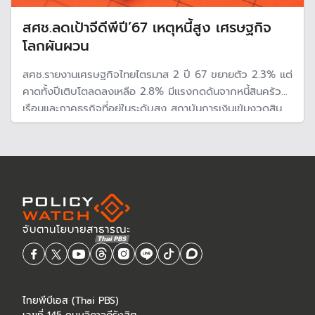
สศช.ลดเป้าจีดีพีปี’67 เหตุหนี้สูง เศรษฐกิจ
โลกผันผวน
สศช.รายงานเศรษฐกิจไทยไตรมาส 2 ปี 67 ขยายตัว 2.3% แต่
คาดทั้งปีเติบโตลดลงเหลือ 2.8% มีแรงกดดันจากหนี้สินครัว
เรือนและภาคธุรกิจที่อยู่ในระดับสูง สถาบันการเงินเข้มงวดสิน
เชื่อ ขณะที่ความเสี่ยงเศรษฐกิจโลกชะลอ
ไทยพีบีเอส (Thai PBS)