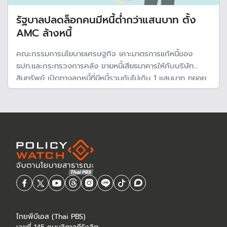
รัฐบาลปลดล็อกคนมีหนี้ต่ำกว่าแสนบาท ตั้ง
AMC ล้างหนี้
คณะกรรมการนโยบายเศรษฐกิจ เคาะมาตรการแก้หนี้ของ
ธปท.และกระทรวงการคลัง ขายหนี้เสียธนาคารให้กับบริษัท
สินทรัพย์ เปิดทางลูกหนี้ที่มีหนี้รวมกันไม่เกิน 1 แสนบาท ทยอย
ปิดจบหนี้ โดยยกเว้นดอกเบี้ย ค่าปรับ ค่าธรรมเนียม ลดเงินต้น
จูงใจด้วยสิทธิพิเศษล้างเครดิตบูโรทันที พร้อมให้สินเชื่อใหม่ไป
ตั้งตัวผ่าน ธ.ออมสิน
ไทยพีบีเอส (Thai PBS)