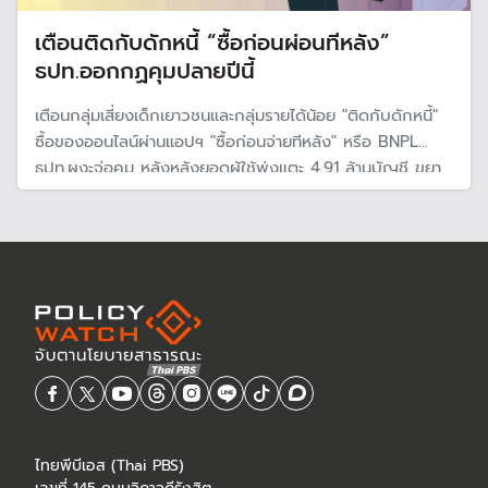
เตือนติดกับดักหนี้ “ซื้อก่อนผ่อนทีหลัง”
ธปท.ออกกฏคุมปลายปีนี้
เตือนกลุ่มเสี่ยงเด็กเยาวชนและกลุ่มรายได้น้อย "ติดกับดักหนี้"
ซื้อของออนไลน์ผ่านแอปฯ "ซื้อก่อนจ่ายทีหลัง" หรือ BNPL
ธปท.ผงะจ่อคุม หลังหลังยอดผู้ใช้พุ่งแตะ 4.91 ล้านบัญชี ขยา
ตัวปีละ 100% มียอดหนี้คงค้าง 1.79 ล้านบาท คาดจะประกาศ
มาตรการกำกับภายใน ต.ค. - พ.ย. 69
ไทยพีบีเอส (Thai PBS)