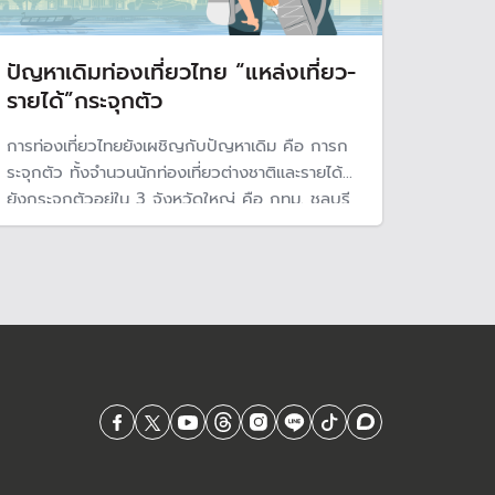
ปัญหาเดิมท่องเที่ยวไทย “แหล่งเที่ยว-
รายได้”กระจุกตัว
การท่องเที่ยวไทยยังเผชิญกับปัญหาเดิม คือ การก
ระจุกตัว ทั้งจำนวนนักท่องเที่ยวต่างชาติและรายได้
ยังกระจุกตัวอยู่ใน 3 จังหวัดใหญ่ คือ กทม. ชลบุรี
และภูเก็ต แม้รัฐบาลพยายามใช้การท่องเที่ยวเป็นตัว
กระจายรายได้ แต่ก็ยังไม่ประสบความสำเร็จ