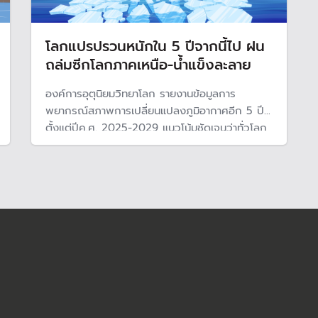
โลกแปรปรวนหนักใน 5 ปีจากนี้ไป ฝน
ถล่มซีกโลกภาคเหนือ-น้ำแข็งละลาย
องค์การอุตุนิยมวิทยาโลก รายงานข้อมูลการ
พยากรณ์สภาพการเปลี่ยนแปลงภูมิอากาศอีก 5 ปี
ตั้งแต่ปีค.ศ. 2025-2029 แนวโน้มชัดเจนว่าทั่วโลก
จะเจอกับสภาพอากาศที่แปรปรวนกว่าปกติ จาก
อุณหภูมิใช้พื้นผิวโลกสูงกว่า 1.5 °C อย่างถาวร ส่ง
ผลให้ฝน-แล้ง-น้ำแข็งทั่วโลกละลาย เพิ่มมากขึ้น