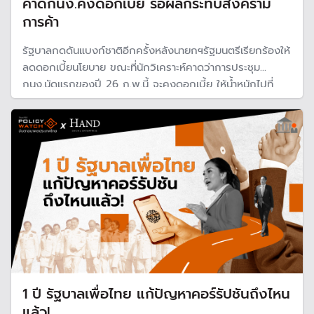
คาดกนง.คงดอกเบี้ย รอผลกระทบสงคราม
การค้า
รัฐบาลกดดันแบงก์ชาติอีกครั้งหลังนายกฯรัฐมนตรีเรียกร้องให้
ลดดอกเบี้ยนโยบาย ขณะที่นักวิเคราะห์คาดว่าการประชุม
กนง.นัดแรกของปี 26 ก.พ.นี้ จะคงดอกเบี้ย ให้น้ำหนักไปที่
ความเสี่ยงของเศรษฐกิจไทย และทั้งปี 2568 มีโอกาสปรับลด
1-2 ครั้ง
1 ปี รัฐบาลเพื่อไทย แก้ปัญหาคอร์รัปชันถึงไหน
แล้ว!