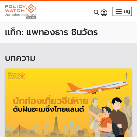
เมนู
แท็ก:
แพทองธาร ชินวัตร
บทความ