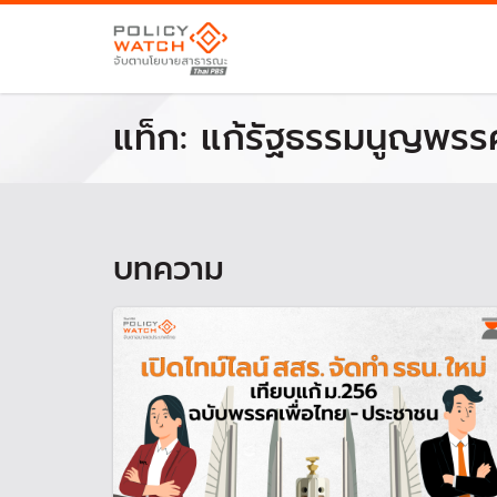
แท็ก:
แก้รัฐธรรมนูญพรรค
บทความ