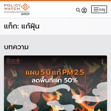
เมนู
แท็ก:
แก้ฝุ่น
บทความ