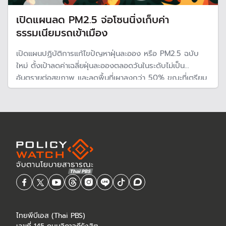
เปิดแผนลด PM2.5 จ่อโซนนิ่งเก็บค่า
ธรรมเนียมรถเข้าเมือง
เปิดแผนปฏิบัติการแก้ไขปัญหาฝุ่นละออง หรือ PM2.5 ฉบับ
ใหม่ ตั้งเป้าลดค่าเฉลี่ยฝุ่นละอองตลอดวันในระดับไม่เป็น
อันตรายต่อสุขภาพ และลดพื้นที่เผาลงกว่า 50% ขณะที่เตรียม
จัดตั้ง "เขตปลอดควันดำ" เก็บค่าธรรมเนียมในเมือง และห้าม
เข้าพื้นที่ป่าอนุรักษ์ เพื่อลดการเผาป่า
ไทยพีบีเอส (Thai PBS)