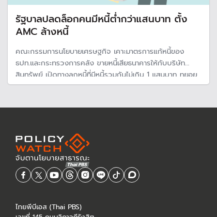
รัฐบาลปลดล็อกคนมีหนี้ต่ำกว่าแสนบาท ตั้ง
AMC ล้างหนี้
คณะกรรมการนโยบายเศรษฐกิจ เคาะมาตรการแก้หนี้ของ
ธปท.และกระทรวงการคลัง ขายหนี้เสียธนาคารให้กับบริษัท
สินทรัพย์ เปิดทางลูกหนี้ที่มีหนี้รวมกันไม่เกิน 1 แสนบาท ทยอย
ปิดจบหนี้ โดยยกเว้นดอกเบี้ย ค่าปรับ ค่าธรรมเนียม ลดเงินต้น
จูงใจด้วยสิทธิพิเศษล้างเครดิตบูโรทันที พร้อมให้สินเชื่อใหม่ไป
ตั้งตัวผ่าน ธ.ออมสิน
ไทยพีบีเอส (Thai PBS)