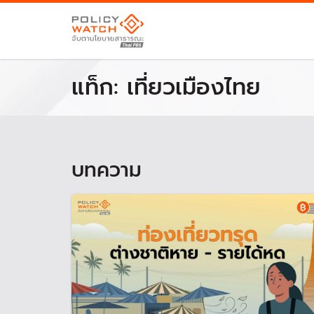
แท็ก:
เที่ยวเมืองไทย
บทความ