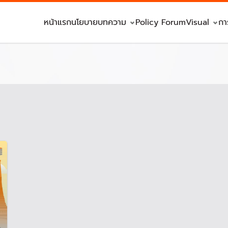
หน้าแรก
นโยบาย
บทความ
Policy Forum
Visual
กา