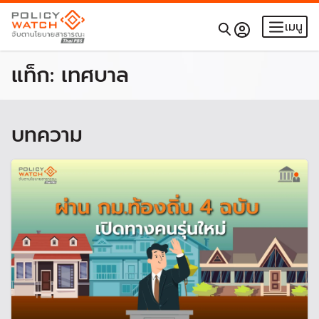
เมนู
แท็ก:
เทศบาล
บทความ