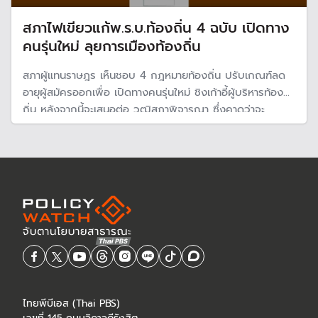
สภาไฟเขียวแก้พ.ร.บ.ท้องถิ่น 4 ฉบับ เปิดทาง
คนรุ่นใหม่ ลุยการเมืองท้องถิ่น
สภาผู้แทนราษฎร เห็นชอบ 4 กฎหมายท้องถิ่น ปรับเกณฑ์ลด
อายุผู้สมัครออกเพื่อ เปิดทางคนรุ่นใหม่ ชิงเก้าอี้ผู้บริหารท้อง
ถิ่น หลังจากนี้จะเสนอต่อ วุฒิสภาพิจารณา ซึ่งคาดว่าจะ
สามารถทันการจัดเลือกตั้งท้องถิ่นในปี 2569
ไทยพีบีเอส (Thai PBS)