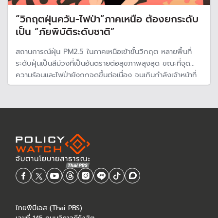
“วิกฤตฝุ่นควัน-ไฟป่า”ภาคเหนือ ต้องยกระดับ
เป็น “ภัยพิบัติระดับชาติ”
สถานการณ์ฝุ่น PM2.5 ในภาคเหนือเข้าขั้นวิกฤต หลายพื้นที่
ระดับฝุ่นเป็นสีม่วงที่เป็นอันตรายต่อสุขภาพสุงสุด ขณะที่จุด
ความร้อนและไฟป่ายังถูกจุดขึ้นต่อเนื่อง จนเกินกำลังเจ้าหน้าที่
ในพื้นที่ “นักวิชาการ -แพทย์ “มหาวิทยาลัยเชียงใหม่ ระบุกลุ่ม
กลุ่มเปราะบางเสี่ยงหนัก ต้องเร่งดูแลและเยียวยา
ไทยพีบีเอส (Thai PBS)