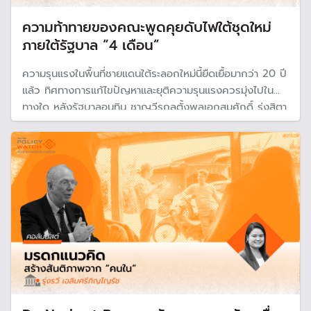
ความท้าทายของคณะพูดคุยดับไฟใต้ชุดใหม่
ภายใต้รัฐบาล “4 เดือน”
ความรุนแรงในพื้นที่ชายแดนใต้ระลอกใหม่นี้ยืดเยื้อมากว่า 20 ปี
แล้ว ทิศทางการแก้ไขปัญหาและยุติความรุนแรงควรมุ่งไปใน
ทางใด หลังรัฐบาลอนุทิน ชาญวีรกูลตั้งพลเอกสมศักดิ์ รุ่งสิตา
อดีตเลขาธิการสภาความมั่นคงแห่งชาติ (สมช.) เป็นหัวหน้าคณะ
พูดคุยคนใหม่