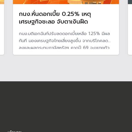
กนง.หั่นดอกเบี้ย 0.25% เหตุ
เศรษฐกิจชะลอ จับตาเงินฝืด
กนง.มติเอกฉันท์ปรับลดดอกเบี้ยเหลือ 1.25% มีผล
ทันที มองเศรษฐกิจไทยเสี่ยงสูงขึ้น จากบริโภคลด
ลงและผลกระทบภาษีสหรัฐฯ คาดปี 69 จะขยายตัว
1.5% พร้อมจับตาเงินฝืดอย่างใกล้ชิด แม้ราคาสินค้า
อยู่ในระดับต้ำ แต่มีสัญญาณการบริโภคลดลง