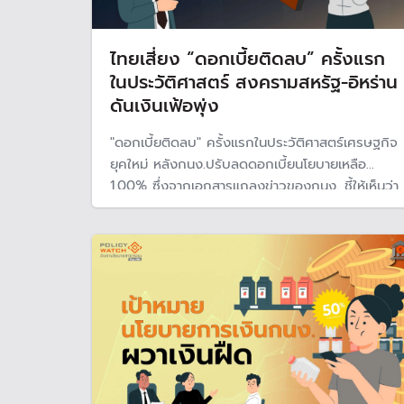
ไทยเสี่ยง “ดอกเบี้ยติดลบ” ครั้งแรก
ในประวัติศาสตร์ สงครามสหรัฐ-อิหร่าน
ดันเงินเฟ้อพุ่ง
"ดอกเบี้ยติดลบ" ครั้งแรกในประวัติศาสตร์เศรษฐกิจ
ยุคใหม่ หลังกนง.ปรับลดดอกเบี้ยนโยบายเหลือ
1.00% ซึ่งจากเอกสารแถลงข่าวของกนง. ชี้ให้เห็นว่า
ดอกเบี้ยติดลบจะเกิดขึ้นในไตรมาสแรก แต่หลังจาก
เกิดสงครามสหรัฐฯ-อิหร่าน กำลังจุดชนวน "วิกฤต
พลังงานครั้งใหญ่ของโลก" ทำให้เงินเฟ้อพุ่งทะยาน
และดอกเบี้ยก็จะยิ่งติดลบ