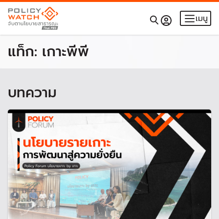
เมนู
แท็ก:
เกาะพีพี
บทความ