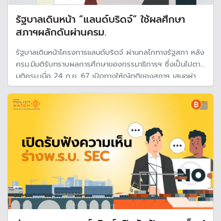
รัฐบาลเดินหน้า “แลนด์บริดจ์” ใช้ผลศึกษา
สภาฯผลักดันผ่านครม.
รัฐบาลเดินหน้าโครงการแลนด์บริดจ์ ผ่านกลไกทางรัฐสภา หลัง
ครม.มีมติรับทราบผลการศึกษาของกรรมาธิการฯ ซึ่งเป็นไปตาม
มติครม.เมื่อ 24 ก.ย. 67 เปิดทางให้ญัตติของสภาฯ เสนอผ่า
นครม. และถือเป็นมติครม. คาดว่าจะมีการเสนอร่างพระราช
บัญญัติเขตเศรษฐกิจพิเศษฯ หรือ SEC ใน พ.ค.นี้