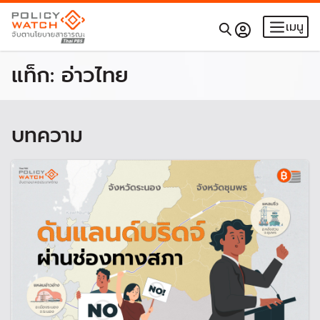
เมนู
แท็ก:
อ่าวไทย
บทความ