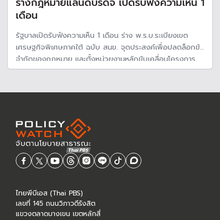
ร่างกฎหมายแลนด์บริดจ์ เปิดรับฟังความเห็น 1
เดือน
รัฐบาลเปิดรับฟังความเห็น 1 เดือน ร่าง พ.ร.บ.ระเบียงเขต
เศรษฐกิจพิเศษภาคใต้ ฉบับ สนข. จุดประสงค์เพื่อปลดล็อกข้อ
จำกัดของกฎหมาย และตั้งหน่วยงานหลักขับเคลื่อนโครงการ
แลนด์บริดจ์ เมกะโปรเจกต์ขนาดใหญ่เชื่อมโยงขนส่งระหว่าง
อ่าวไทยและอันดามัน
ไทยพีบีเอส (Thai PBS)
เลขที่ 145 ถนนวิภาวดีรังสิต
แขวงตลาดบางเขน เขตหลักสี่