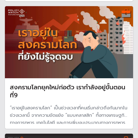
ทองคำโลก เผยตลาดเผชิญกับแรงเทขายอย่างหนักจนเกิน
ปัจจัยพื้นฐาน คนเริ่มถือเงินสด หาจังหวะลงทุนสินทรัพย์อื่น
สงครามโลกยุคใหม่ก่อตัว เรากำลังอยู่ขั้นตอน
ที่9
“เราอยู่ในสงครามโลก“ เป็นช่วงเวลาที่คนเริ่มกล่าวถึงกันมากใน
ช่วงเวลานี้ จากความขัดแย้ง “แบบคลาสสิก“ ทั้งทางเศรษฐกิจ
ทางการทหาร เทคโนโลยี และการเพิ่มงบประมาณทางการทหาร
และในช่วงที่ผ่านมา เกิดสงครามบ่อยครั้งอย่างไม่เคยเกิดขึ้นมา
ก่อนนับตั้งแต่สงครามโลก นั่นเป็นสัญญาณสงครามแบบใหม่