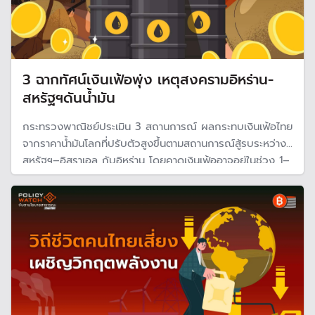
3 ฉากทัศน์เงินเฟ้อพุ่ง เหตุสงครามอิหร่าน-
สหรัฐฯดันน้ำมัน
กระทรวงพาณิชย์ประเมิน 3 สถานการณ์ ผลกระทบเงินเฟ้อไทย
จากราคาน้ำมันโลกที่ปรับตัวสูงขึ้นตามสถานการณ์สู้รบระหว่าง
สหรัฐฯ–อิสราเอล กับอิหร่าน โดยคาดเงินเฟ้ออาจอยู่ในช่วง 1–
3% ขึ้นกับระดับความรุนแรงและระยะเวลา