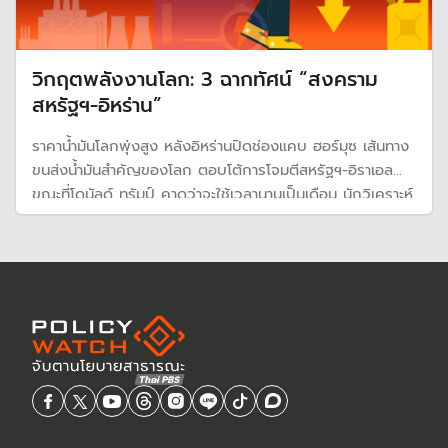
วิกฤตพลังงานโลก: 3 ฉากทัศน์ “สงคราม
สหรัฐฯ-อิหร่าน”
ราคาน้ำมันโลกพุ่งสูง หลังอิหร่านปิดช่องแคบ ฮอร์มุซ เส้นทาง
ขนส่งน้ำมันสำคัญของโลก ตอบโต้การโจมตีสหรัฐฯ-อิราเอล
ขณะที่โดนัลด์ ทรัมป์ คาดว่าจะใช้เวลานานเป็นเดือน นักวิเคราะห์
ชี้ไทยเสี่ยงกระทบหนัก เหตุพึ่งพาน้ำเข้าพลังงานสัดส่วนที่สูงถึง
72.4% กดดันค่าขนส่ง ต้นทุนการผลิต และค่าครองชีพใน
ประเทศ