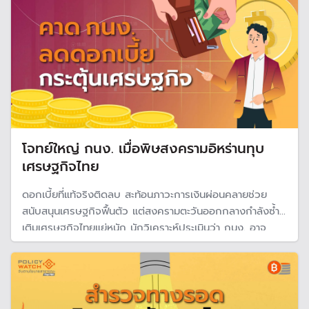
โจทย์ใหญ่ กนง. เมื่อพิษสงครามอิหร่านทุบ
เศรษฐกิจไทย
ดอกเบี้ยที่แท้จริงติดลบ สะท้อนภาวะการเงินผ่อนคลายช่วย
สนับสนุนเศรษฐกิจฟื้นตัว แต่สงครามตะวันออกกลางกำลังซ้ำ
เติมเศรษฐกิจไทยแย่หนัก นักวิเคราะห์ประเมินว่า กนง. อาจ
จำเป็นต้องลดอัตราดอกเบี้ยนโยบายเพิ่มอีก 1 ครั้ง แม้ราคา
น้ำมันปรับสูงขึ้นเร่งเงินเฟ้อทะยานแรง