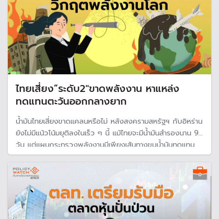
ไทยเสี่ยง”ระดับ2″ขาดพลังงาน หาแหล่ง
ทดแทนตะวันออกกลางยาก
น้ำมันไทยเสี่ยงขาดแคลนหรือไม่ หลังสงครามสหรัฐฯ กับอิหร่าน
ยังไม่มีแน้วโน้มยุติลงในเร็ว ๆ นี้ แม้ไทยจะมีน้ำมันสำรองนาน 95
วัน แต่แผนกระทรวงพลังงานมีเพียงเส้นทางขนน้ำมันทดแทน
จากท่าเรือในทะเลแดง ซึ่งไม่ชัดเจนว่าเพียงพอแค่ไหน ขณะที่
การจัดหาน้ำมันจากแหล่งอื่นยังไม่มีรายละเอียดชัดเจน