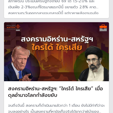
สภาพัฒน์ ประเมินเศรษฐกิจไทยปี 69 โต 1.5-2.0% และ
เงินเฟ้อ 2-3%ขณะที่ไตรมาสแรกปีนี้ ขยายตัว 2.8% คาด
สงครามตะวันออกกลางจบกลางปีนี้ แต่ราคาพลังงานจะยัง
แพงต่อเนื่อง หวั่นกระทบค่าครองชีพประชาชน
สงครามอิหร่าน-สหรัฐฯ: “ใครได้ ใครเสีย” เมื่อ
ดุลอำนาจโลกกำลังขยับ
จนถึงวันนี้ สงครามก็ดำเนินมาแล้วกว่า 1 เดือน ยังไม่มีท่าทีว่าจะ
จบลงอย่างไร เป็นสงครามที่หาข้อเท็จจริงได้ยากว่าผู้นำของ