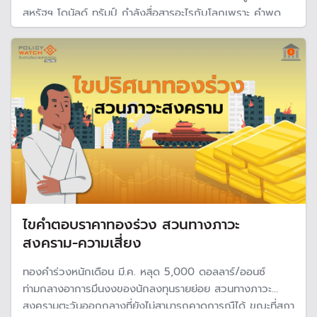
สหรัฐฯ โดนัลด์ ทรัมป์ กำลังสื่อสารอะไรกับโลกเพราะ คำพูด
ของทรัมป์เชื่อถือได้ยาก และต้องตั้งคำถามว่าอะไรคือความจริง
ในขณะที่โลกก็รู้น้อยมากเกี่ยวกับสถานการณ์ที่เกิดขึ้นในอิหร่าน
ไขคำตอบราคาทองร่วง สวนทางภาวะ
สงคราม-ความเสี่ยง
ทองคำร่วงหนักเดือน มี.ค. หลุด 5,000 ดอลลาร์/ออนซ์
ท่ามกลางอาการมึนงงของนักลงทุนรายย่อย สวนทางภาวะ
สงครามตะวันออกกลางที่ยังไม่สามารถคาดการณืได้ ขณะที่สภา