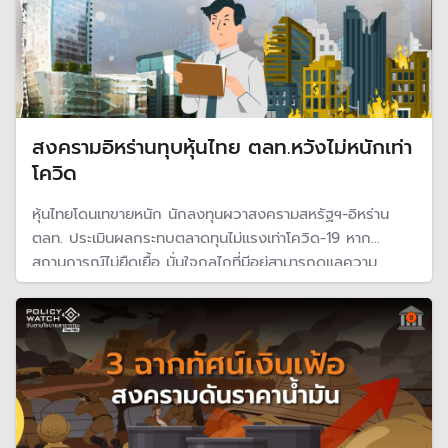
สงครามอิหร่านทุบหุ้นไทย ตลท.หวังไม่หนักเท่า
โควิด
หุ้นไทยโดนเทขายหนัก นักลงทุนผวาสงครามสหรัฐฯ-อิหร่าน
ตลท. ประเมินผลกระทบตลาดทุนไม่แรงเท่าโควิด-19 หาก
สถานการณ์ไม่ยืดเยื้อ มั่นใจกลไกที่มีอยู่สามารถดูแลความ
ผันผวนของตลาดได้