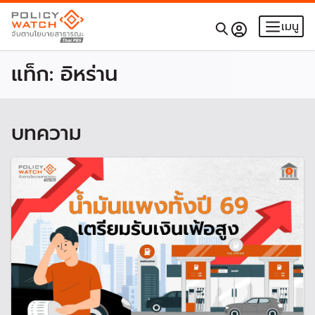
เมนู
แท็ก:
อิหร่าน
บทความ