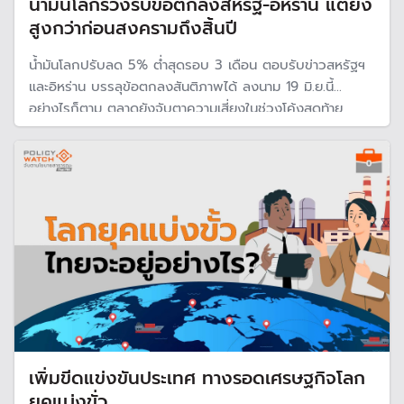
น้ำมันโลกร่วงรับข้อตกลงสหรัฐ-อิหร่าน แต่ยัง
สูงกว่าก่อนสงครามถึงสิ้นปี
น้ำมันโลกปรับลด 5% ต่ำสุดรอบ 3 เดือน ตอบรับข่าวสหรัฐฯ
และอิหร่าน บรรลุข้อตกลงสันติภาพได้ ลงนาม 19 มิ.ย.นี้
อย่างไรก็ตาม ตลาดยังจับตาความเสี่ยงในช่วงโค้งสุดท้าย
ท่ามกลางแรงต้านภายในอิหร่านและความไม่แน่นอนของ
สถานการณ์ในตะวันออกกลางที่อาจทำให้ข้อตกลงสะดุดได้ทุก
เมื่อ
เพิ่มขีดแข่งขันประเทศ ทางรอดเศรษฐกิจโลก
ยุคแบ่งขั่ว