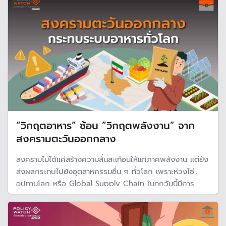
กำลังเกิดขึ้น
“วิกฤตอาหาร” ซ้อน “วิกฤตพลังงาน” จาก
สงครามตะวันออกกลาง
สงครามไม่ได้แค่สร้างความสั่นสะเทือนให้แก่ภาคพลังงาน แต่ยัง
ส่งผลกระทบไปยังอุตสาหกรรมอื่น ๆ ทั่วโลก เพราะห่วงโซ่
อุปทานโลก หรือ Global Supply Chain ในทุกวันนี้มีการ
พึ่งพากันสูง และความเสี่ยงที่สูงอีกด้วย แต่สุดท้าย ผลกระทบ
ที่รุนแรงจริง ๆ อาจจะเป็น “อาหาร” ที่อยู่บนโต๊ะ เมื่อตื่นขึ้นมา
พบว่าหายไปเสียแล้ว