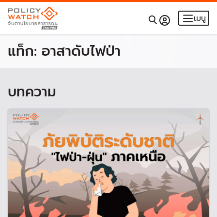
เมนู
แท็ก:
อาสาดับไฟป่า
บทความ