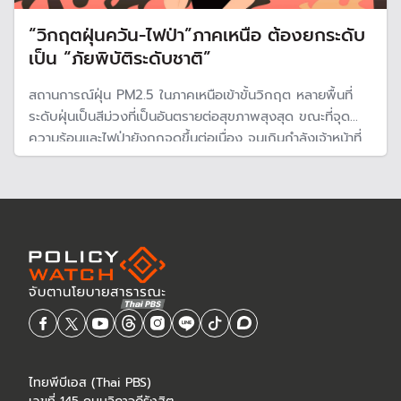
“วิกฤตฝุ่นควัน-ไฟป่า”ภาคเหนือ ต้องยกระดับ
เป็น “ภัยพิบัติระดับชาติ”
สถานการณ์ฝุ่น PM2.5 ในภาคเหนือเข้าขั้นวิกฤต หลายพื้นที่
ระดับฝุ่นเป็นสีม่วงที่เป็นอันตรายต่อสุขภาพสุงสุด ขณะที่จุด
ความร้อนและไฟป่ายังถูกจุดขึ้นต่อเนื่อง จนเกินกำลังเจ้าหน้าที่
ในพื้นที่ “นักวิชาการ -แพทย์ “มหาวิทยาลัยเชียงใหม่ ระบุกลุ่ม
กลุ่มเปราะบางเสี่ยงหนัก ต้องเร่งดูแลและเยียวยา
ไทยพีบีเอส (Thai PBS)