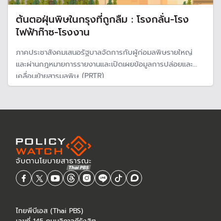
ต้นตอฝุ่นพิษในกรุงที่ถูกลืม : โรงกลั่น-โรง
ไฟฟ้าก๊าซ-โรงงาน
ภาคประชาสังคมเสนอรัฐบาลจัดการกับผู้ก่อมลพิษรายใหญ่
และผ่านกฎหมายการรายงานและเปิดเผยข้อมูลการปล่อยและ
เคลื่อนย้ายสารมลพิษ (PRTR)
ไทยพีบีเอส (Thai PBS)