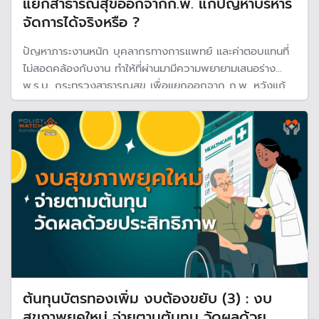
แยกสาธารณสุขออกจากก.พ. แก้ปัญหาบริหาร
จัดการได้จริงหรือ ?
ปัญหาภาระงานหนัก บุคลากรทางการแพทย์ และค่าตอบแทนที่
ไม่สอดคล้องกับงาน ทำให้ที่ผ่านมามีความพยายามเสนอร่าง
พ.ร.บ. กระทรวงสาธารณสุข เพื่อแยกออกจาก ก.พ. หวังแก้
ปัญหาบริการจัดการ แต่จะสามารถแก้ได้มากแค่ไหน เพราะโจทย์
ใหม่ที่เพิ่มขึ้นคือ งบประมาณที่มีอยู่อาจไม่เพียงพอ โดยเฉพาะ
การเพิ่มค่าตอบแทน
ต้นทุนบัตรทองเพิ่ม งบต้องขยับ (3) : งบ
สุขภาพยุคใหม่ จ่ายตามต้นทุน วัดผลด้วย