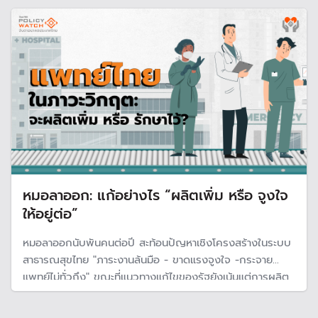
โครงสร้างการจัดสรรแพทย์ในอนาคต เมื่อใคร ๆ ก็อยากทำงาน
ใกล้บ้าน
หมอลาออก: แก้อย่างไร “ผลิตเพิ่ม หรือ จูงใจ
ให้อยู่ต่อ”
หมอลาออกนับพันคนต่อปี สะท้อนปัญหาเชิงโครงสร้างในระบบ
สาธารณสุขไทย "ภาระงานล้นมือ - ขาดแรงจูงใจ -กระจาย
แพทย์ไม่ทั่วถึง" ขณะที่แนวทางแก้ไขของรัฐยังเน้นแต่การผลิต
แพทย์เพิ่ม โดยไม่ตอบโจทย์การรักษาแพทย์ให้อยู่ในระบบ