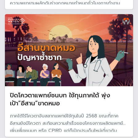
ความพยายามผลักดันร่างกฎหมายกำหนดชั่วโมงการทำงาน
บุคลากรทางการแพทย์ และ ร่างกฎหมายแยกกระทรวง
สาธารณสุขออกจากสำนักงานคณะกรรมการข้าราชการ
พลเรือน(ก.พ.) เพื่อแก้ปัญหา สหภาพแพทย์ฯหวั่นไม่ตรจุด
ปิดโควตาแพทย์ชนบท ใช้ทุนภาคใต้ พุ่ง
เป้า”อีสาน”ขาดหมอ
ภาคใต้ไร้โควตาจับสลากแพทย์ใช้ทุนในปี 2568 ขณะที่ภาค
อีสานยังมีโควตา สะท้อนความสำเร็จของโครงการผลิตแพทย์
เพิ่มเพื่อชนบท หรือ CPIRD แต่ก็เปิดประเด็นใหม่เกี่ยวกับ