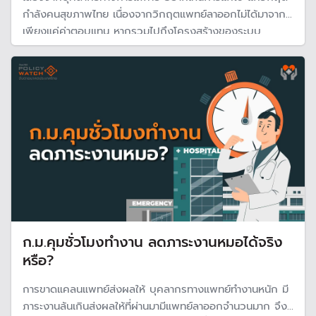
กำลังคนสุขภาพไทย เนื่องจากวิกฤตแพทย์ลาออกไม่ได้มาจาก
เพียงแค่ค่าตอบแทน หากรวมไปถึงโครงสร้างของระบบ
สาธารณสุขที่ขาดความยืดหยุ่น จนทำให้บุคลากรหมดไฟ จน
ต้องลาออก
ก.ม.คุมชั่วโมงทำงาน ลดภาระงานหมอได้จริง
หรือ?
การขาดแคลนแพทย์ส่งผลให้ บุคลากรทางแพทย์ทำงานหนัก มี
ภาระงานล้นเกินส่งผลให้ที่ผ่านมามีแพทย์ลาออกจำนวนมาก จึงมี