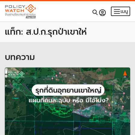
เมนู
แท็ก:
ส.ป.ก.รุกป่าเขาให่
บทความ