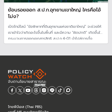
ย้อนรอยออก ส.ป.ก.อุทยานเขาใหญ่ ใครคือไอ้
โม่ง?
เปิดไทม์ไลน์ "ข้อพิพาทที่ดินอุทยานแห่งชาติเขาใหญ่" จะช่วยให้
เราเข้าใจว่าเกิดอะไรขึ้นในพื้นที่ และมีความ "ผิดปกติ" เกิดขึ้นใน
กระบวนการออกเอกสารสิทธิ ส.ป.ก.4-01 นำไปสู่การตั้ง
กรรมการสอบเจ้าหน้าที่ ส.ป.ก.โคราช จนในที่สุดในการตั้งคณะ
อนุกรรมการแก้ปัญหาให้เสร็จเรื่องเขตพื้นที่ในเวลา 2 เดือน
ไทยพีบีเอส (Thai PBS)