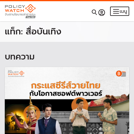
เมนู
แท็ก:
สื่อบันเทิง
บทความ