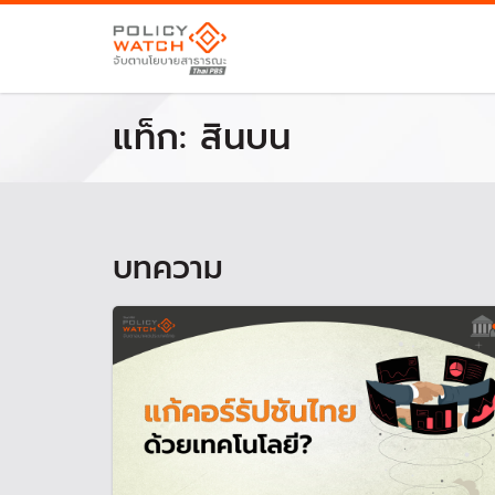
แท็ก:
สินบน
บทความ