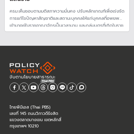
ครม.เห็นชอบตามมติสภาความมั่นคง ปรับหลักเกณฑ์เพื่อเร่งรัด
การแก้ไขปัญหาสัญชาติและสถานะบุคคลให้แก่บุคคลที่อพยพ
เข้ามาอยู่ในราชอาณาจักรเป็นเวลานาน และกลุ่มบุตรที่เกิดในราช
อาณาจักร 4.83 แสนคน หลังค้างมานานกว่า 30 ปี ยันไม่เอื้อ
"กลุ่มสีเทา"
ไทยพีบีเอส (Thai PBS)
เลขที่ 145 ถนนวิภาวดีรังสิต
แขวงตลาดบางเขน เขตหลักสี่
กรุงเทพฯ 10210