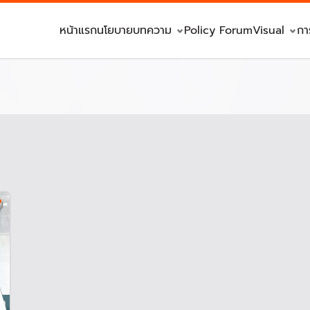
หน้าแรก
นโยบาย
บทความ
Policy Forum
Visual
กา