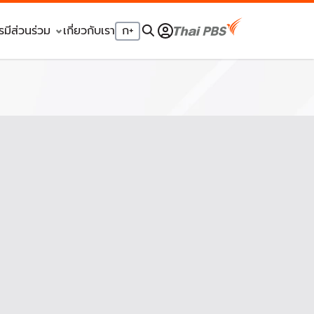
รมีส่วนร่วม
เกี่ยวกับเรา
ก
+