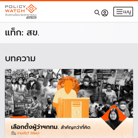
เมนู
แท็ก:
สข.
บทความ