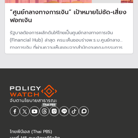
“ศูนย์กลางทางการเงิน” เป้าหมายไม่ชัด-เสี่ยง
ฟอกเงิน
รัฐบาลต้องการผลักดันให้ไทยเป็นศูนย์กลางทางการเงิน
(Financial Hub) ล่าสุด ครม.เห็นชอบร่างพ.ร.บ.ศูนย์กลาง
ทางการเงิน ที่ผ่านความเห็นชอบจากสำนักงานคณะกรรมการ
กฤษฎีกา และเตรียมเสนอสภาผู้แทนราษฎร ขณะที่ ธปท.ห่วง
เป็นแหล่งฟอกเงินผิดกฎหมาย แนะกำกับดูแลให้รอบคอบ ต้อง
แยกจากระบบการเงินในประเทศ
ไทยพีบีเอส (Thai PBS)