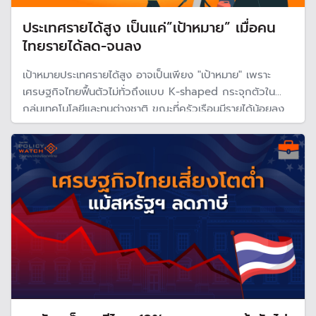
ประเทศรายได้สูง เป็นแค่”เป้าหมาย” เมื่อคน
ไทยรายได้ลด-จนลง
เป้าหมายประเทศรายได้สูง อาจเป็นเพียง "เป้าหมาย" เพราะ
เศรษฐกิจไทยฟื้นตัวไม่ทั่วถึงแบบ K-shaped กระจุกตัวใน
กลุ่มเทคโนโลยีและทุนต่างชาติ ขณะที่ครัวเรือนมีรายได้น้อยลง
ต้องพึ่งพาเงินภาครัฐมากขึ้น และธุรกิจ SMEs เผชิญต้นทุนสูง
และกำลังซื้อหดตัว เสี่ยงทำให้ความเหลื่อมล้ำไทยรุนแรงขึ้น
อุปสรรคการพัฒนาประเทศ