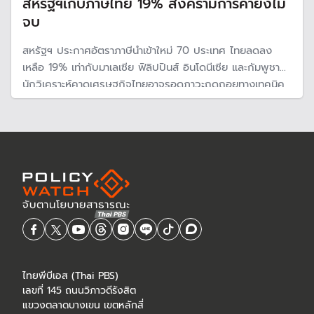
สหรัฐฯเก็บภาษีไทย 19% สงครามการค้ายังไม่
จบ
สหรัฐฯ ประกาศอัตราภาษีนำเข้าใหม่ 70 ประเทศ ไทยลดลง
เหลือ 19% เท่ากับมาเลเซีย ฟิลิปปินส์ อินโดนีเซีย และกัมพูชา
นักวิเคราะห์คาดเศรษฐกิจไทยอาจรอดภาวะถดถอยทางเทคนิค
แต่ยังเสี่ยงเติบโตต่ำครึ่งหลังของปีนี้ เพราะสงครามการค้ายัง
ไม่จบ ด้านรมว.คลัง ส่งสัญญาณไทยต้องเร่งปรับตัว
ไทยพีบีเอส (Thai PBS)
เลขที่ 145 ถนนวิภาวดีรังสิต
แขวงตลาดบางเขน เขตหลักสี่