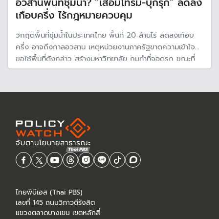
อวสานพื้นที่ชุ่มน้ำ? ”เสื่อมโทรม-บุกรุก“ ลดลง
เกือบครึ่ง ไร้กฎหมายควบคุม
วิกฤตพื้นที่ชุ่มน้ำในประเทศไทย พื้นที่ 20 ล้านไร่ ลดลงเกือบ
ครึ่ง อาจถึงกาลอวสาน เหตุหน่วยงานภาครัฐขาดความเข้าใจ
ขอใช้พื้นที่ดังกล่าว สร้างมหาวิทยาลัย ถมทำที่จอดรถ ขณะที่
เนื่องจากไม่มีกฎหมายควบคุมดูแลมีเพียงมติคณะรัฐมนตรี
กำหนดแนวทางจัดการพื้นที่ ทำให้ขอยกเว้นใช้พื้นที่ เสนอร่าง
กฎหมายพื้นที่ชุ่มน้ำ
ไทยพีบีเอส (Thai PBS)
เลขที่ 145 ถนนวิภาวดีรังสิต
แขวงตลาดบางเขน เขตหลักสี่