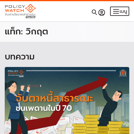
เมนู
แท็ก:
วิกฤต
บทความ