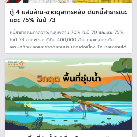
กู้ 4 แสนล้าน-ขาดดุลการคลัง ดันหนี้สาธารณะ
แตะ 75% ในปี 73
หนี้สาธารณะคาดว่าจะทะลุเพดาน 70% ในปี 70 และแตะ 75%
ในปี 73 จากพ.ร.ก.กู้เงิน 400,000 ล้าน เจอแรงกดดัน
เศรษฐกิจชะลอและขาดดุลงบประมาณต่อเนื่อง รัฐบาลหารายได้
ไม่ทันรายจ่าย ขณะที่บริษัทจัดอันดับความน่าเชื่อถือ R&I มั่นใจ
รัฐบาลบริหารจัดการหนี้ตามกฎหมายได้