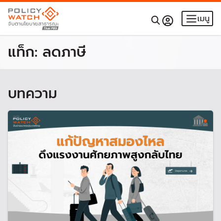
เมนู
แท็ก:
ลดภาษี
บทความ