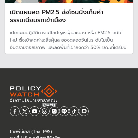
เปิดแผนลด PM2.5 จ่อโซนนิ่งเก็บค่า
ธรรมเนียมรถเข้าเมือง
เปิดแผนปฏิบัติการแก้ไขปัญหาฝุ่นละออง หรือ PM2.5 ฉบับ
ใหม่ ตั้งเป้าลดค่าเฉลี่ยฝุ่นละอองตลอดวันในระดับไม่เป็น
อันตรายต่อสุขภาพ และลดพื้นที่เผาลงกว่า 50% ขณะที่เตรียม
จัดตั้ง "เขตปลอดควันดำ" เก็บค่าธรรมเนียมในเมือง และห้าม
เข้าพื้นที่ป่าอนุรักษ์ เพื่อลดการเผาป่า
ไทยพีบีเอส (Thai PBS)